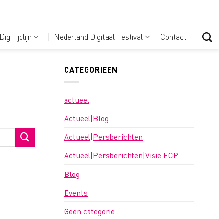
DigiTijdlijn
Nederland Digitaal Festival
Contact
CATEGORIEËN
actueel
Actueel|Blog
Actueel|Persberichten
Actueel|Persberichten|Visie ECP
Blog
Events
Geen categorie