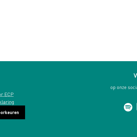
V
op onze soci
or ECP
klaring
oorkeuren