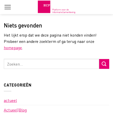
Skip
to
content
Niets gevonden
Het lijkt erop dat we deze pagina niet konden vinden!
Probeer een andere zoekterm of ga terug naar onze
homepage
.
CATEGORIEËN
actueel
Actueel|Blog