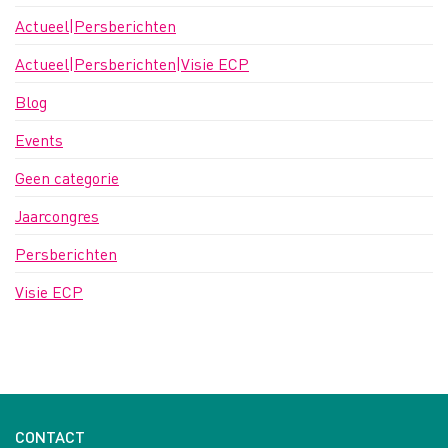
Actueel|Persberichten
Actueel|Persberichten|Visie ECP
Blog
Events
Geen categorie
Jaarcongres
Persberichten
Visie ECP
CONTACT