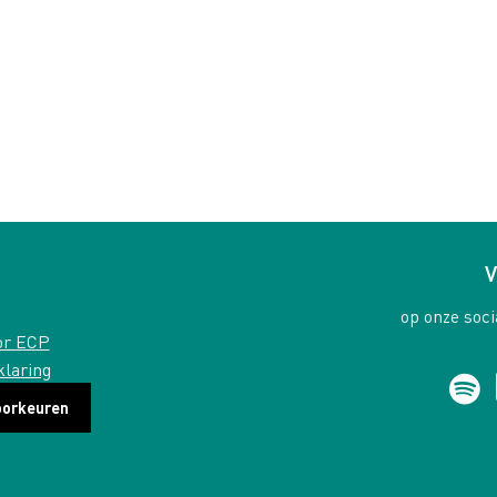
V
op onze soci
or ECP
klaring
oorkeuren