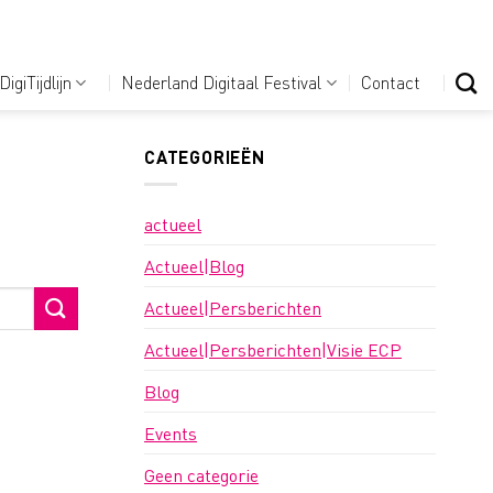
DigiTijdlijn
Nederland Digitaal Festival
Contact
CATEGORIEËN
actueel
Actueel|Blog
Actueel|Persberichten
Actueel|Persberichten|Visie ECP
Blog
Events
Geen categorie