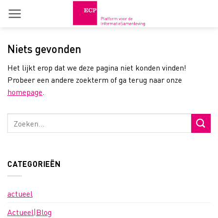
Skip
to
content
Niets gevonden
Het lijkt erop dat we deze pagina niet konden vinden!
Probeer een andere zoekterm of ga terug naar onze
homepage
.
CATEGORIEËN
actueel
Actueel|Blog