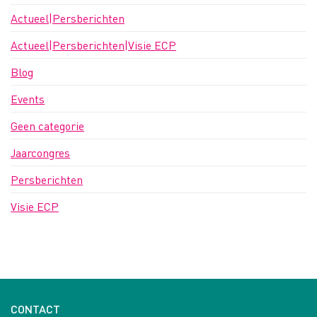
Actueel|Persberichten
Actueel|Persberichten|Visie ECP
Blog
Events
Geen categorie
Jaarcongres
Persberichten
Visie ECP
CONTACT