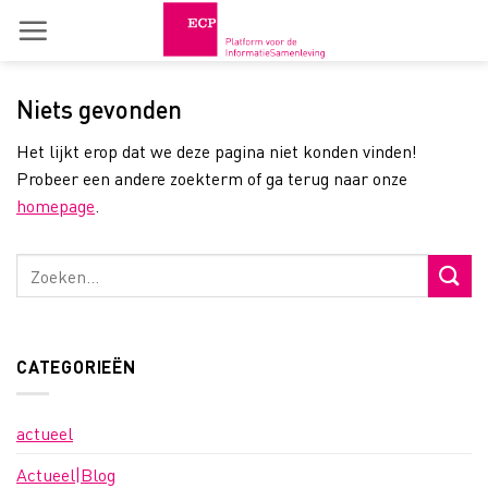
Skip
to
content
Niets gevonden
Het lijkt erop dat we deze pagina niet konden vinden!
Probeer een andere zoekterm of ga terug naar onze
homepage
.
CATEGORIEËN
actueel
Actueel|Blog