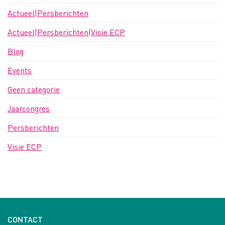
Actueel|Persberichten
Actueel|Persberichten|Visie ECP
Blog
Events
Geen categorie
Jaarcongres
Persberichten
Visie ECP
CONTACT