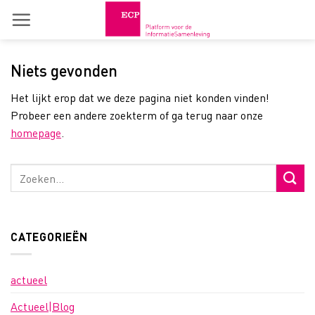
Skip
to
content
Niets gevonden
Het lijkt erop dat we deze pagina niet konden vinden!
Probeer een andere zoekterm of ga terug naar onze
homepage
.
CATEGORIEËN
actueel
Actueel|Blog