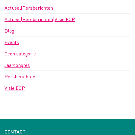
Actueel|Persberichten
Actueel|Persberichten|Visie ECP
Blog
Events
Geen categorie
Jaarcongres
Persberichten
Visie ECP
CONTACT