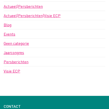
Actueel|Persberichten
Actueel|Persberichten|Visie ECP
Blog
Events
Geen categorie
Jaarcongres
Persberichten
Visie ECP
CONTACT