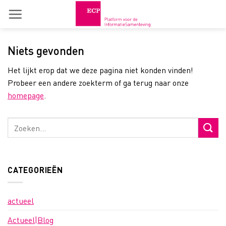
Skip
to
content
Niets gevonden
Het lijkt erop dat we deze pagina niet konden vinden!
Probeer een andere zoekterm of ga terug naar onze
homepage
.
CATEGORIEËN
actueel
Actueel|Blog