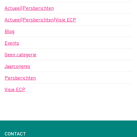
Actueel|Persberichten
Actueel|Persberichten|Visie ECP
Blog
Events
Geen categorie
Jaarcongres
Persberichten
Visie ECP
CONTACT