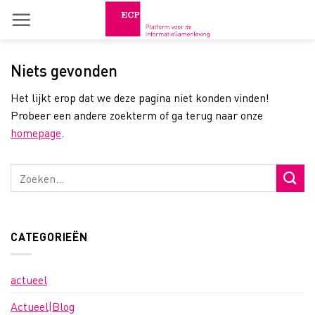
Skip
to
content
Niets gevonden
Het lijkt erop dat we deze pagina niet konden vinden!
Probeer een andere zoekterm of ga terug naar onze
homepage
.
CATEGORIEËN
actueel
Actueel|Blog