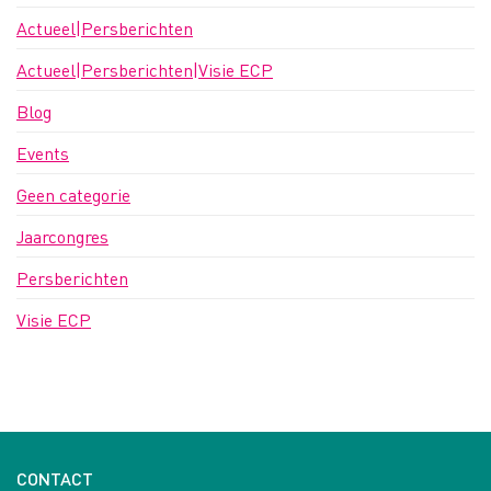
Actueel|Persberichten
Actueel|Persberichten|Visie ECP
Blog
Events
Geen categorie
Jaarcongres
Persberichten
Visie ECP
CONTACT