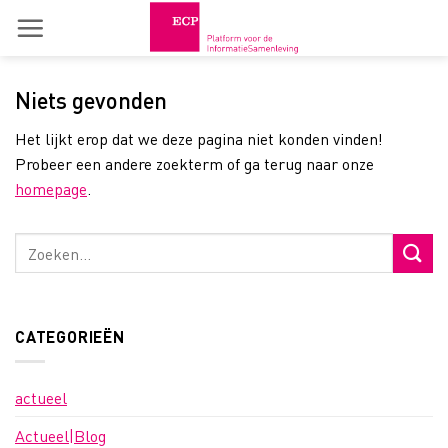
Skip
to
content
Niets gevonden
Het lijkt erop dat we deze pagina niet konden vinden!
Probeer een andere zoekterm of ga terug naar onze
homepage
.
CATEGORIEËN
actueel
Actueel|Blog