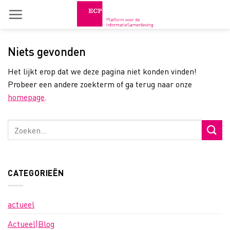
Skip
to
content
Niets gevonden
Het lijkt erop dat we deze pagina niet konden vinden!
Probeer een andere zoekterm of ga terug naar onze
homepage
.
CATEGORIEËN
actueel
Actueel|Blog