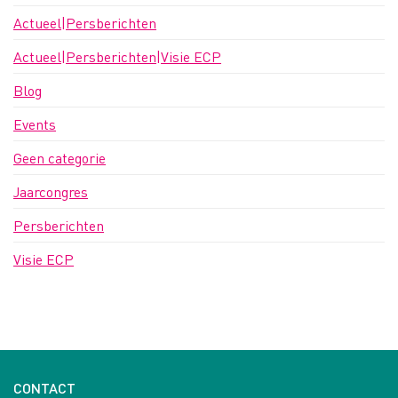
Actueel|Persberichten
Actueel|Persberichten|Visie ECP
Blog
Events
Geen categorie
Jaarcongres
Persberichten
Visie ECP
CONTACT