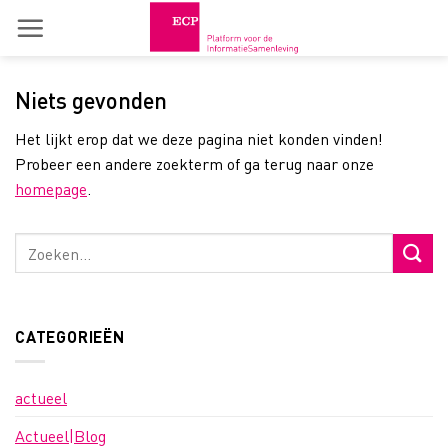
Skip
to
content
Niets gevonden
Het lijkt erop dat we deze pagina niet konden vinden!
Probeer een andere zoekterm of ga terug naar onze
homepage
.
CATEGORIEËN
actueel
Actueel|Blog