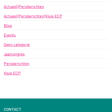
Actueel|Persberichten
Actueel|Persberichten|Visie ECP
Blog
Events
Geen categorie
Jaarcongres
Persberichten
Visie ECP
CONTACT