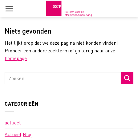
Skip
to
content
Niets gevonden
Het lijkt erop dat we deze pagina niet konden vinden!
Probeer een andere zoekterm of ga terug naar onze
homepage
.
CATEGORIEËN
actueel
Actueel|Blog