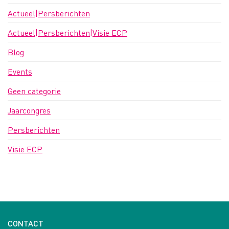
Actueel|Persberichten
Actueel|Persberichten|Visie ECP
Blog
Events
Geen categorie
Jaarcongres
Persberichten
Visie ECP
CONTACT