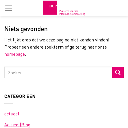
Skip
to
content
Niets gevonden
Het lijkt erop dat we deze pagina niet konden vinden!
Probeer een andere zoekterm of ga terug naar onze
homepage
.
CATEGORIEËN
actueel
Actueel|Blog