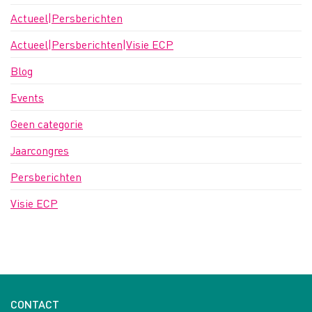
Actueel|Persberichten
Actueel|Persberichten|Visie ECP
Blog
Events
Geen categorie
Jaarcongres
Persberichten
Visie ECP
CONTACT