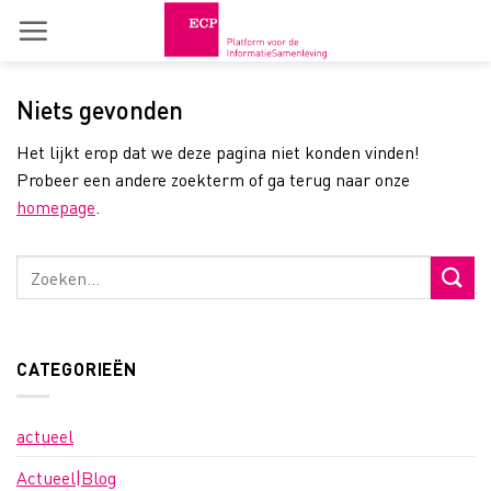
Skip
to
content
Niets gevonden
Het lijkt erop dat we deze pagina niet konden vinden!
Probeer een andere zoekterm of ga terug naar onze
homepage
.
CATEGORIEËN
actueel
Actueel|Blog