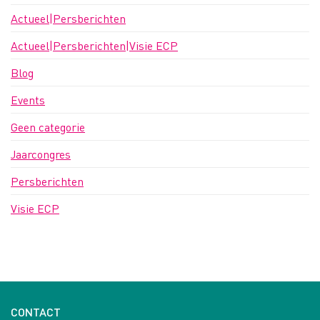
Actueel|Persberichten
Actueel|Persberichten|Visie ECP
Blog
Events
Geen categorie
Jaarcongres
Persberichten
Visie ECP
CONTACT