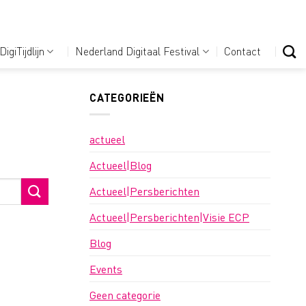
DigiTijdlijn
Nederland Digitaal Festival
Contact
CATEGORIEËN
actueel
Actueel|Blog
Actueel|Persberichten
Actueel|Persberichten|Visie ECP
Blog
Events
Geen categorie