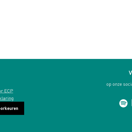
V
op onze soci
or ECP
klaring
oorkeuren