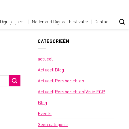
DigiTijdlijn
Nederland Digitaal Festival
Contact
CATEGORIEËN
actueel
Actueel|Blog
Actueel|Persberichten
Actueel|Persberichten|Visie ECP
Blog
Events
Geen categorie