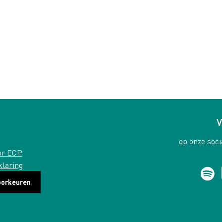
V
op onze soci
or ECP
klaring
oorkeuren