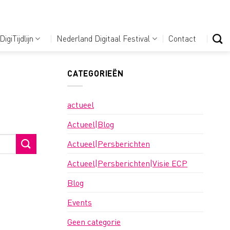
DigiTijdlijn
Nederland Digitaal Festival
Contact
CATEGORIEËN
actueel
Actueel|Blog
Actueel|Persberichten
Actueel|Persberichten|Visie ECP
Blog
Events
Geen categorie