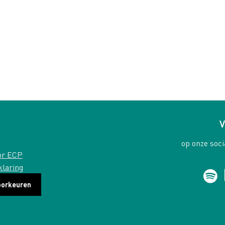
V
op onze soci
or ECP
klaring
oorkeuren