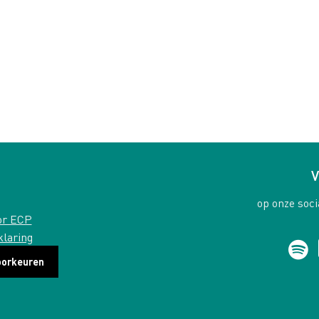
V
op onze soci
or ECP
klaring
oorkeuren