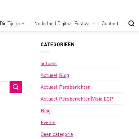
DigiTijdlijn
Nederland Digitaal Festival
Contact
CATEGORIEËN
actueel
Actueel|Blog
Actueel|Persberichten
Actueel|Persberichten|Visie ECP
Blog
Events
Geen categorie