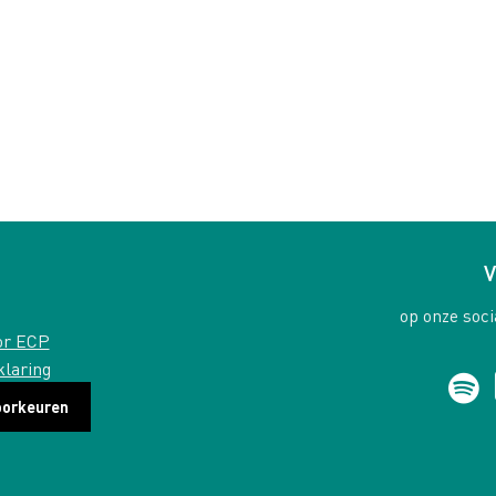
V
op onze soci
or ECP
klaring
oorkeuren