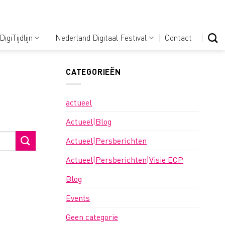
DigiTijdlijn
Nederland Digitaal Festival
Contact
CATEGORIEËN
actueel
Actueel|Blog
Actueel|Persberichten
Actueel|Persberichten|Visie ECP
Blog
Events
Geen categorie