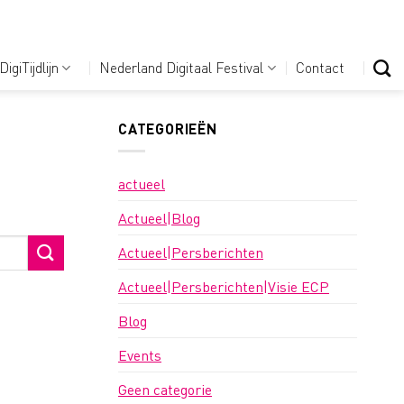
DigiTijdlijn
Nederland Digitaal Festival
Contact
CATEGORIEËN
actueel
Actueel|Blog
Actueel|Persberichten
Actueel|Persberichten|Visie ECP
Blog
Events
Geen categorie