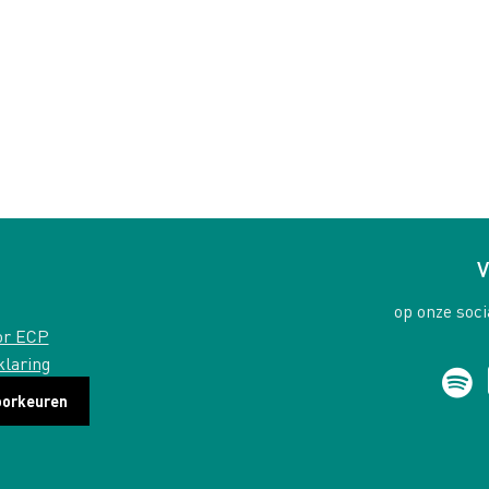
V
op onze soci
or ECP
klaring
oorkeuren