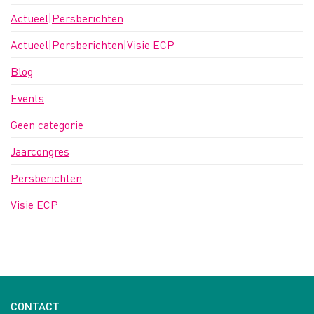
Actueel|Persberichten
Actueel|Persberichten|Visie ECP
Blog
Events
Geen categorie
Jaarcongres
Persberichten
Visie ECP
CONTACT