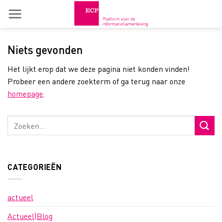
Skip
to
content
Niets gevonden
Het lijkt erop dat we deze pagina niet konden vinden!
Probeer een andere zoekterm of ga terug naar onze
homepage
.
CATEGORIEËN
actueel
Actueel|Blog