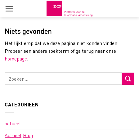
Skip
to
content
Niets gevonden
Het lijkt erop dat we deze pagina niet konden vinden!
Probeer een andere zoekterm of ga terug naar onze
homepage
.
CATEGORIEËN
actueel
Actueel|Blog