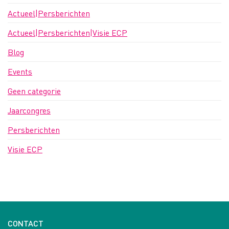
Actueel|Persberichten
Actueel|Persberichten|Visie ECP
Blog
Events
Geen categorie
Jaarcongres
Persberichten
Visie ECP
CONTACT