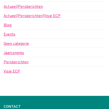
Actueel|Persberichten
Actueel|Persberichten|Visie ECP
Blog
Events
Geen categorie
Jaarcongres
Persberichten
Visie ECP
CONTACT