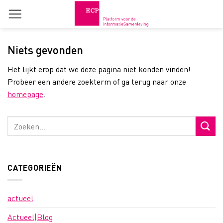
Skip
to
content
Niets gevonden
Het lijkt erop dat we deze pagina niet konden vinden!
Probeer een andere zoekterm of ga terug naar onze
homepage
.
CATEGORIEËN
actueel
Actueel|Blog