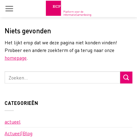
Skip
to
content
Niets gevonden
Het lijkt erop dat we deze pagina niet konden vinden!
Probeer een andere zoekterm of ga terug naar onze
homepage
.
CATEGORIEËN
actueel
Actueel|Blog