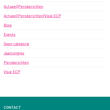
Actueel|Persberichten
Actueel|Persberichten|Visie ECP
Blog
Events
Geen categorie
Jaarcongres
Persberichten
Visie ECP
CONTACT