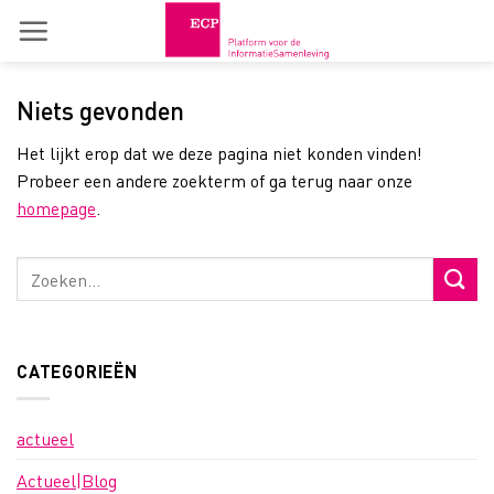
Skip
to
content
Niets gevonden
Het lijkt erop dat we deze pagina niet konden vinden!
Probeer een andere zoekterm of ga terug naar onze
homepage
.
CATEGORIEËN
actueel
Actueel|Blog