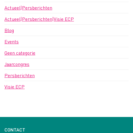
Actueel|Persberichten
Actueel|Persberichten|Visie ECP
Blog
Events
Geen categorie
Jaarcongres
Persberichten
Visie ECP
CONTACT