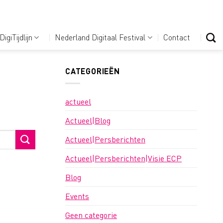
DigiTijdlijn
Nederland Digitaal Festival
Contact
CATEGORIEËN
actueel
Actueel|Blog
Actueel|Persberichten
Actueel|Persberichten|Visie ECP
Blog
Events
Geen categorie