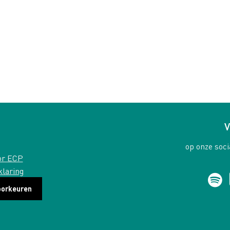
V
op onze soci
or ECP
klaring
oorkeuren