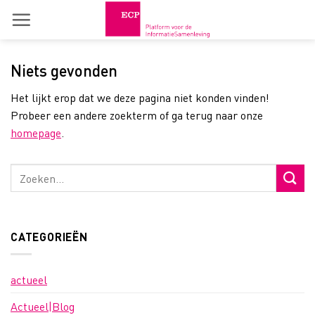
Skip
to
content
Niets gevonden
Het lijkt erop dat we deze pagina niet konden vinden!
Probeer een andere zoekterm of ga terug naar onze
homepage
.
CATEGORIEËN
actueel
Actueel|Blog