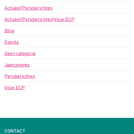
Actueel|Persberichten
Actueel|Persberichten|Visie ECP
Blog
Events
Geen categorie
Jaarcongres
Persberichten
Visie ECP
CONTACT