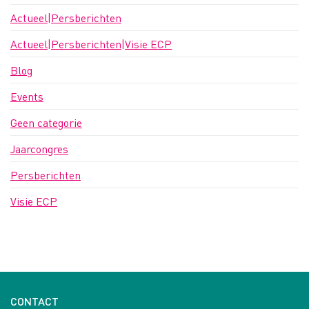
Actueel|Persberichten
Actueel|Persberichten|Visie ECP
Blog
Events
Geen categorie
Jaarcongres
Persberichten
Visie ECP
CONTACT