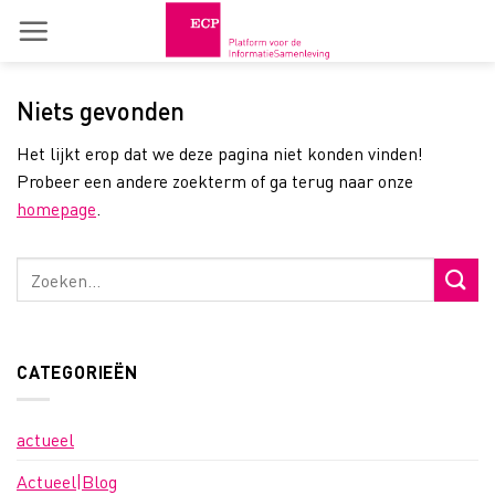
Skip
to
content
Niets gevonden
Het lijkt erop dat we deze pagina niet konden vinden!
Probeer een andere zoekterm of ga terug naar onze
homepage
.
CATEGORIEËN
actueel
Actueel|Blog