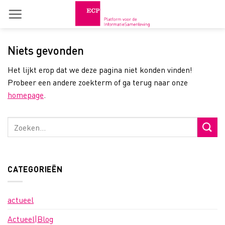
Skip
to
content
Niets gevonden
Het lijkt erop dat we deze pagina niet konden vinden!
Probeer een andere zoekterm of ga terug naar onze
homepage
.
CATEGORIEËN
actueel
Actueel|Blog