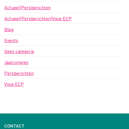
Actueel|Persberichten
Actueel|Persberichten|Visie ECP
Blog
Events
Geen categorie
Jaarcongres
Persberichten
Visie ECP
CONTACT