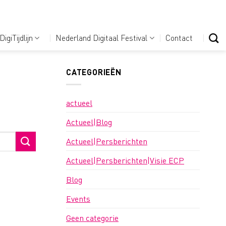
DigiTijdlijn
Nederland Digitaal Festival
Contact
CATEGORIEËN
actueel
Actueel|Blog
Actueel|Persberichten
Actueel|Persberichten|Visie ECP
Blog
Events
Geen categorie