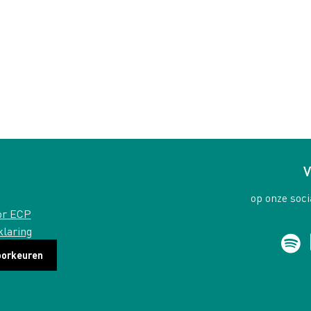
V
op onze soci
or ECP
klaring
oorkeuren