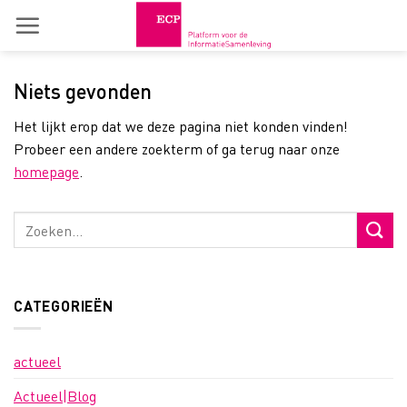
Skip
to
content
Niets gevonden
Het lijkt erop dat we deze pagina niet konden vinden!
Probeer een andere zoekterm of ga terug naar onze
homepage
.
CATEGORIEËN
actueel
Actueel|Blog