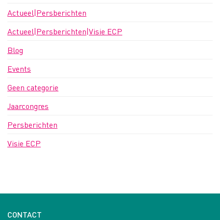
Actueel|Persberichten
Actueel|Persberichten|Visie ECP
Blog
Events
Geen categorie
Jaarcongres
Persberichten
Visie ECP
CONTACT