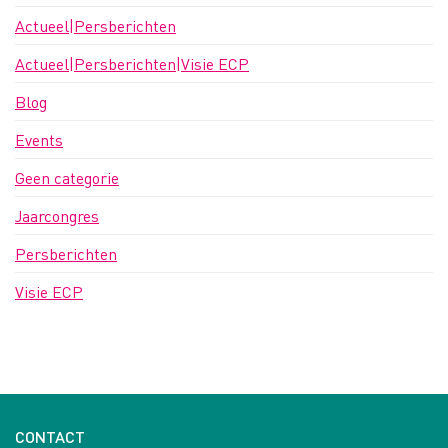
Actueel|Persberichten
Actueel|Persberichten|Visie ECP
Blog
Events
Geen categorie
Jaarcongres
Persberichten
Visie ECP
CONTACT