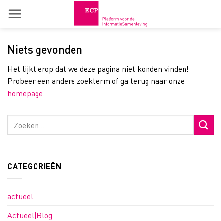
Skip
to
content
Niets gevonden
Het lijkt erop dat we deze pagina niet konden vinden!
Probeer een andere zoekterm of ga terug naar onze
homepage
.
CATEGORIEËN
actueel
Actueel|Blog