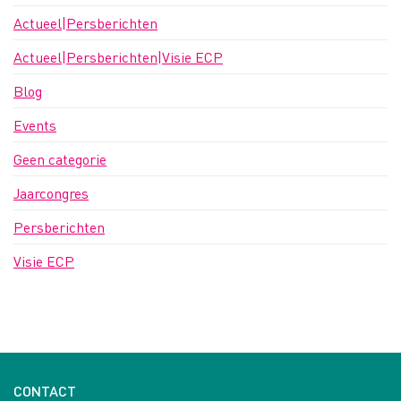
Actueel|Persberichten
Actueel|Persberichten|Visie ECP
Blog
Events
Geen categorie
Jaarcongres
Persberichten
Visie ECP
CONTACT