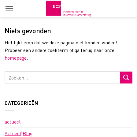
Skip
to
content
Niets gevonden
Het lijkt erop dat we deze pagina niet konden vinden!
Probeer een andere zoekterm of ga terug naar onze
homepage
.
CATEGORIEËN
actueel
Actueel|Blog