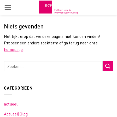
Skip
to
content
Niets gevonden
Het lijkt erop dat we deze pagina niet konden vinden!
Probeer een andere zoekterm of ga terug naar onze
homepage
.
CATEGORIEËN
actueel
Actueel|Blog