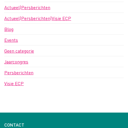
Actueel|Persberichten
Actueel|Persberichten|Visie ECP
Blog
Events
Geen categorie
Jaarcongres
Persberichten
Visie ECP
CONTACT