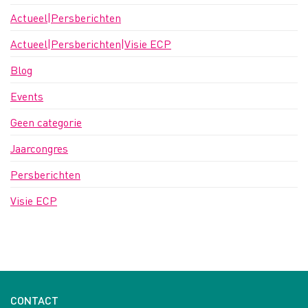
Actueel|Persberichten
Actueel|Persberichten|Visie ECP
Blog
Events
Geen categorie
Jaarcongres
Persberichten
Visie ECP
CONTACT