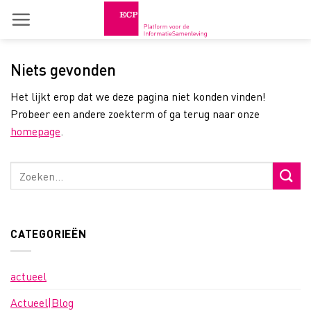
Skip
to
content
Niets gevonden
Het lijkt erop dat we deze pagina niet konden vinden!
Probeer een andere zoekterm of ga terug naar onze
homepage
.
CATEGORIEËN
actueel
Actueel|Blog