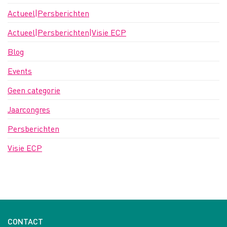
Actueel|Persberichten
Actueel|Persberichten|Visie ECP
Blog
Events
Geen categorie
Jaarcongres
Persberichten
Visie ECP
CONTACT