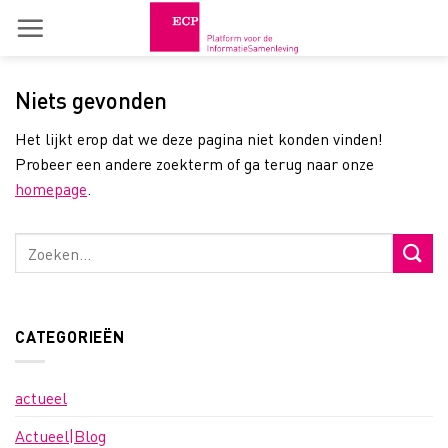
Skip
to
content
Niets gevonden
Het lijkt erop dat we deze pagina niet konden vinden!
Probeer een andere zoekterm of ga terug naar onze
homepage
.
CATEGORIEËN
actueel
Actueel|Blog