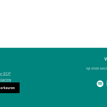
V
op onze soci
or ECP
klaring
oorkeuren