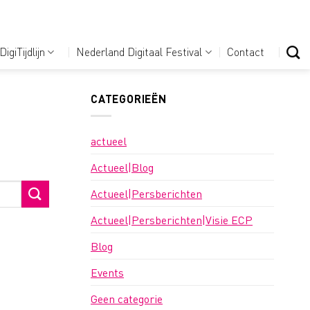
DigiTijdlijn
Nederland Digitaal Festival
Contact
CATEGORIEËN
actueel
Actueel|Blog
Actueel|Persberichten
Actueel|Persberichten|Visie ECP
Blog
Events
Geen categorie