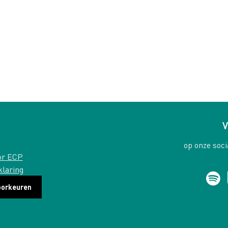
V
op onze soci
or ECP
klaring
oorkeuren