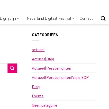
DigiTijdlijn
Nederland Digitaal Festival
Contact
CATEGORIEËN
actueel
Actueel|Blog
Actueel|Persberichten
Actueel|Persberichten|Visie ECP
Blog
Events
Geen categorie