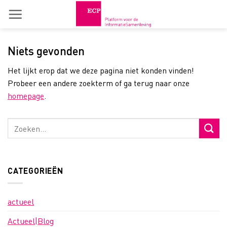
Skip
to
content
Niets gevonden
Het lijkt erop dat we deze pagina niet konden vinden!
Probeer een andere zoekterm of ga terug naar onze
homepage
.
CATEGORIEËN
actueel
Actueel|Blog