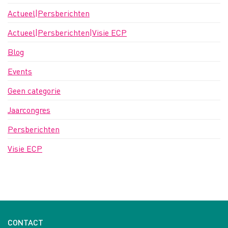
Actueel|Persberichten
Actueel|Persberichten|Visie ECP
Blog
Events
Geen categorie
Jaarcongres
Persberichten
Visie ECP
CONTACT