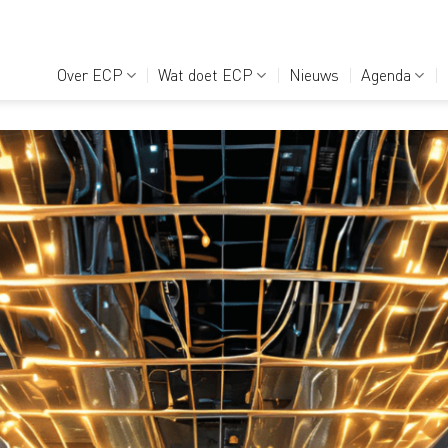
Over ECP
Wat doet ECP
Nieuws
Agenda