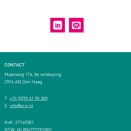
CONTACT
Maanweg 174, 8e verdieping
2516 AB Den Haag
T:
+31 (0)70 41 90 309
E:
info@ecp.nl
KvK: 27169301
BTW: NL806777291B01