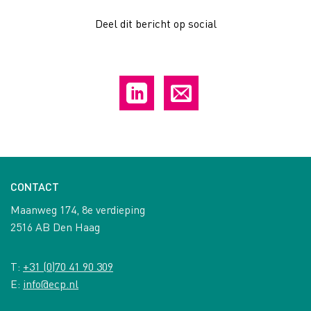
Deel dit bericht op social
CONTACT
Maanweg 174, 8e verdieping
2516 AB Den Haag
T:
+31 (0)70 41 90 309
E:
info@ecp.nl