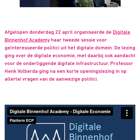
Afgelopen donderdag 22 april organiseerde de
Digitale
Binnenhof Academy
haar tweede sessie voor
geïnteresseerde politici uit het digitale domein. De lezing
ging over de digitale economie, met daarbij ook aandacht
voor de onderliggende digitale infrastructuur. Professor
Henk Volberda ging na een korte openingslezing in op
allerlei vragen van de aanwezige politici.