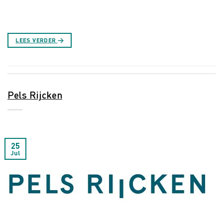
LEES VERDER
→
Pels Rijcken
25
Jul