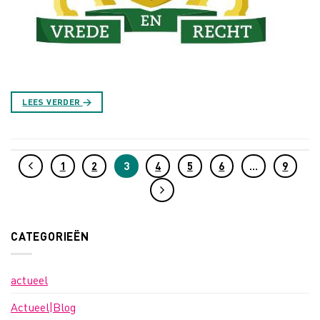
LEES VERDER
→
1
2
3
4
5
6
…
9
CATEGORIEËN
actueel
Actueel|Blog