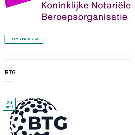
LEES VERDER
→
BTG
20
mei