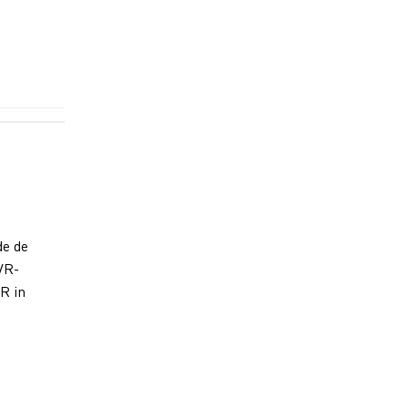
de de
VR-
R in