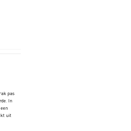
rak pas
rde. In
 een
kt uit