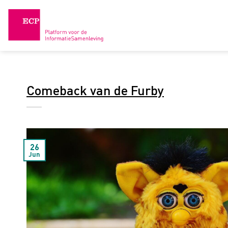
Skip
to
content
Comeback van de Furby
26
Jun