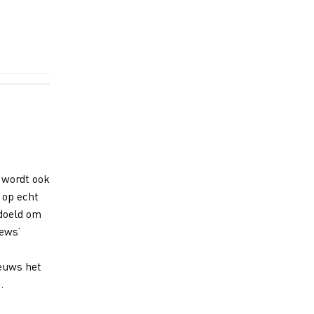
r wordt ook
 op echt
doeld om
ews’
ieuws het
…