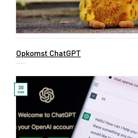
Opkomst ChatGPT
30
nov