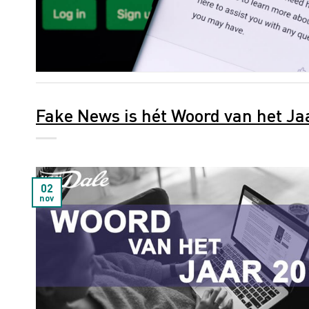
Fake News is hét Woord van het Ja
02
nov