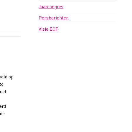
Jaarcongres
Persberichten
Visie ECP
keld op
zo
 met
2
erd
 de