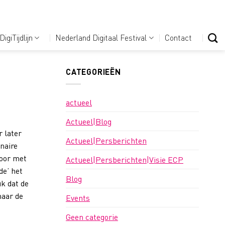
DigiTijdlijn
Nederland Digitaal Festival
Contact
CATEGORIEËN
actueel
Actueel|Blog
r later
Actueel|Persberichten
naire
Door met
Actueel|Persberichten|Visie ECP
de’ het
Blog
k dat de
maar de
Events
Geen categorie