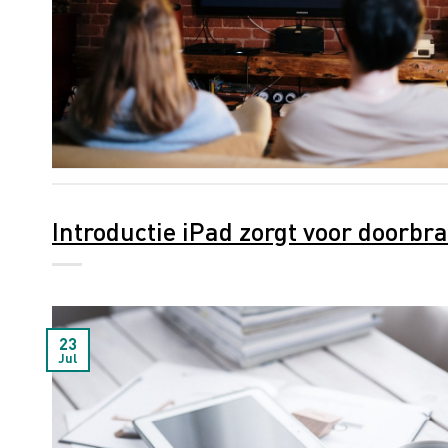
Introductie iPad zorgt voor doorbr
23
Jul