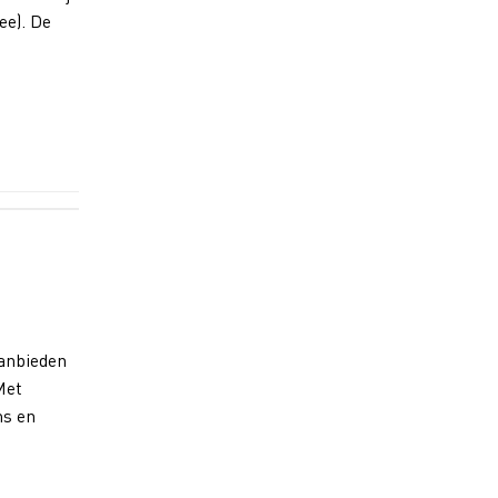
ee). De
aanbieden
Met
ms en