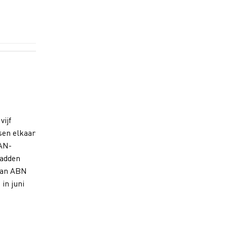
ijf
sen elkaar
AN-
hadden
van ABN
in juni