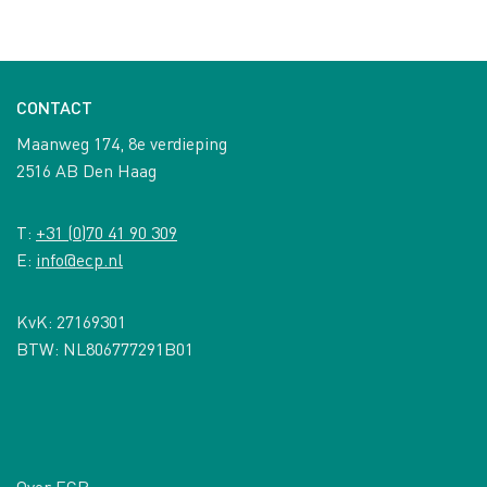
CONTACT
Maanweg 174, 8e verdieping
2516 AB Den Haag
T:
+31 (0)70 41 90 309
E:
info@ecp.nl
KvK: 27169301
BTW: NL806777291B01
Over ECP