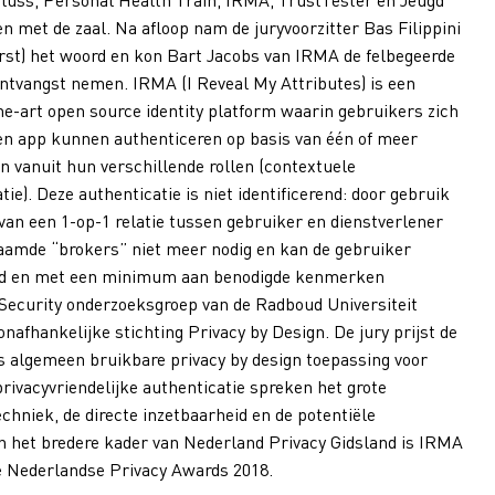
n met de zaal.
Na afloop nam de juryvoorzitter Bas Filippini
irst) het woord en kon Bart Jacobs van IRMA de felbegeerde
ontvangst nemen. IRMA (I Reveal My Attributes) is een
he-art open source identity platform waarin gebruikers zich
en app kunnen authenticeren op basis van één of meer
 vanuit hun verschillende rollen (contextuele
tie). Deze authenticatie is niet identificerend: door gebruik
an een 1-op-1 relatie tussen gebruiker en dienstverlener
naamde “brokers” niet meer nodig en kan de gebruiker
rd en met een minimum aan benodigde kenmerken
 Security onderzoeksgroep van de Radboud Universiteit
nafhankelijke stichting Privacy by Design. De jury prijst de
 algemeen bruikbare privacy by design toepassing voor
privacyvriendelijke authenticatie spreken het grote
hniek, de directe inzetbaarheid en de potentiële
n het bredere kader van Nederland Privacy Gidsland is IRMA
e Nederlandse Privacy Awards 2018.