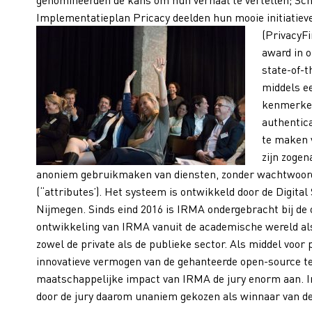
Implementatieplan Pricacy deelden hun mooie initiatieve
(PrivacyF
award in 
state-of-t
middels e
kenmerken
authentica
te maken v
zijn zoge
anoniem gebruikmaken van diensten, zonder wachtwoo
(“attributes’).
Het systeem is ontwikkeld door de Digital
Nijmegen. Sinds eind 2016 is IRMA ondergebracht bij de o
ontwikkeling van IRMA vanuit de academische wereld als
zowel de private als de publieke sector. Als middel voor 
innovatieve vermogen van de gehanteerde open-source tec
maatschappelijke impact van IRMA de jury enorm aan. I
door de jury daarom unaniem gekozen als winnaar van d