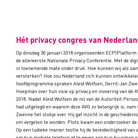
Hét privacy congres van Nederlan
Op dinsdag 30 januari 2018 organiseerden ECP|Platform 
de allereerste Nationale Privacy Conferentie. Met de dig
in toenemende mate onder druk. Hoe kunnen wij als same
versterken? Hoe zou Nederland zich kunnen ontwikkelen
hoofdprogramma spraken Aleid Wolfsen, Gerrit-Jan Zwe
Hoepman over hun visie op privacy en invoering van de 
2018. Nadat Aleid Wolfsen de rol van de Autoriteit Pers
had uitgelegd en waarom deze AVG zo belangrijk is, nam 
Zwenne het stokje over. Hij gaf inzicht in de geschiedeni
om vergeten te worden. Plots kwam een onderzoeker de 
Op een ludieke manier testte hij de bereidwilligheid van
om hun mobiele telefoon af te geven aan hun buurman o