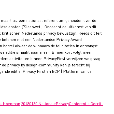
1 maart as. een nationaal referendum gehouden over de
eidsdiensten (‘Sleepwet’). Ongeacht de uitkomst van dit
k kritischer) Nederlands privacy bewustzijn. Reeds dit feit
e belonen met een Nederlandse Privacy Award
 borrel alwaar de winnaars de felicitaties in ontvangst
eze editie smaakt naar meer! Binnenkort volgt meer
rdere activiteiten binnen PrivacyFirst verwijzen we graag
 de privacy by design-community kan je terecht bij
ende editie, Privacy First en ECP | Platform van de
nk Hoepman
20180130 NationalePrivacyConferentie Gerrit-