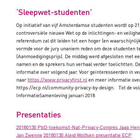
‘Sleepwet-studenten’
Op initiatief van vijf Amsterdamse studenten wordt op 2
controversiële nieuwe Wet op de inlichtingen- en veiligh
referendum zal dit leiden tot een hoger (en waarschijnlij
vormde voor de jury unaniem reden om deze studenten t
(Aanmoedigingsprijs). De middag werd afgesloten met een
namen en de sprekers hun verhaal verder toelichtten. D
informatie over volgend jaar. Voor geïnteresseerden in ve
naar
https://www.privacyfirst.nl
en meer informatie over
https://ecp.nl/community-privacy-by-design. Tot de volg
InformatieSamenleving januari 2018
Presentaties
20180130 PbD-toekomst-Nat-Privacy-Congres Jaap He
Jan Zwenne
20180130 Aleid Wolfsen presentatie ECP