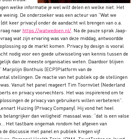
engen welke informatie je wel wilt delen en welke niet. Het
de weinig. De onderzoeker was een acteur van “Wat we
dit keer privacy) onder de aandacht wil brengen van o.a.
graag naar
https://watwedoen.nl/
. Na de pauze sprak Jaap-
vraag wat zijn ervaring was van deze middag, antwoordde
e oplossing op de markt komen. Privacy by design is vooral
acht nodig voor een goede uitwisseling van kennis tussen de
ogelijk dan de meeste organisaties weten. Daardoor blijven
.” Marjolijn Bonthuis (ECP|Platform van de
tal stellingen. De reactie van het publiek op de stellingen
was. Vanuit het panel reageert Tim Toornvliet (Nederland
xperts en privacy voorvechters. Het was inspirerend om te
lossingen de privacy van gebruikers willen verbeteren”.
 Lennart Huizing (Privacy Company). Hij vond het heel
is belangrijker dan veiligheid’ massaal was: “dat is een valse
en… Het tastbare ongemak rondom het afgeven van
 de discussie met panel en publiek kregen vijf
luss, Personal Health Train, IRMA, TrustTester en Jeugd