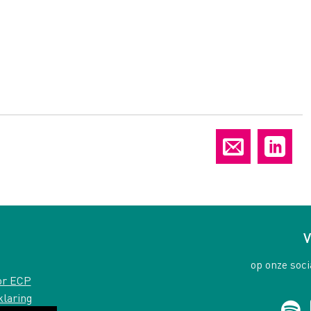
V
op onze soci
or ECP
klaring