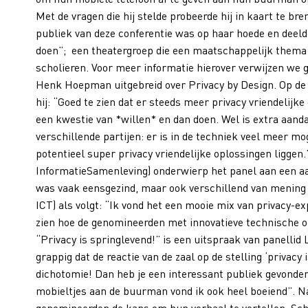
Met de vragen die hij stelde probeerde hij in kaart te br
publiek van deze conferentie was op haar hoede en deel
doen”; een theatergroep die een maatschappelijk thema (
scholieren. Voor meer informatie hierover verwijzen we 
Henk Hoepman uitgebreid over Privacy by Design. Op de 
hij: “Goed te zien dat er steeds meer privacy vriendelijk
een kwestie van *willen* en dan doen. Wel is extra aand
verschillende partijen: er is in de techniek veel meer m
potentieel super privacy vriendelijke oplossingen liggen
InformatieSamenleving) onderwierp het panel aan een aan
was vaak eensgezind, maar ook verschillend van mening 
ICT) als volgt: “Ik vond het een mooie mix van privacy-e
zien hoe de genomineerden met innovatieve technische op
“Privacy is springlevend!” is een uitspraak van panellid
grappig dat de reactie van de zaal op de stelling ‘privacy 
dichotomie! Dan heb je een interessant publiek gevond
mobieltjes aan de buurman vond ik ook heel boeiend”. Na
genomineerden de kans om hun verhaal te vertellen; Sch