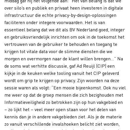
middag gaf hij het volgende aan: “Het van belang is dat we
over silo’s en publiek en privaat heen investeren in digitale
infrastructuur die echte privacy-by-design-oplossingen
faciliteren onder integere voorwaarden. Het is van
essentieel belang dat we dit als BV Nederland goed, integer
en gebruiksvriendelijk inrichten om ook in de toekomst het
vertrouwen van de gebruiker te behouden en toegang te
krijgen tot vitale data voor de slimme diensten die we
morgen en overmorgen naar de klant willen brengen…” Na
de soms wat verhitte discussie, gaf Ad Reuijl (CIP) een
kijkje in de keuken welke tooling vanuit het CIP geleverd
wordt om grip te krijgen op privacy. Zijn woorden na deze
sessie waren als volgt: “Een mooie bijeenkomst. Ook nu viel
me weer op dat de groep mensen die zich bezighouden met
Informatieveiligheid zo betrokken zijn op hun vakgebied en
– zo lijkt het – veel meer open staan voor het delen van
kennis dan je in andere vakgebieden ziet. Als je de materie
zo vanuit verschillende invalshoeken belicht ziet worden,