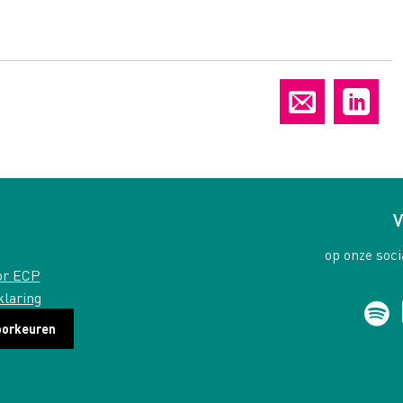
V
op onze soci
or ECP
klaring
oorkeuren