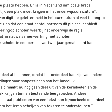
e plaats hebben. Er is in Nederland inmiddels brede
lijk een plek moet krijgen in het onderwijscurriculum”,
n digitale geletterdheid in het curriculum al veel te lang op
zien dat een groot aantal partners dit pleidooi aanbiedt
oering op scholen waarbij het onderwijs de regie
n dat, in nauwe samenwerking met scholen
 scholen in een periode van twee jaar gerealiseerd kan
t deel al beginnen, omdat het onderdeel kan zijn van andere
idingen voor aanpassingen aan het landelijk
heid maakt nu nog geen deel uit van de kerndoelen en de
ek krijgen binnen bestaande leergebieden. Andere
igitaal publiceren van een tekst kan bijvoorbeeld onderdeel
 om het leren schrijven van teksten te ondersteunen.”