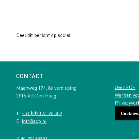
Deel dit bericht op social
CONTACT
Over ECP
Maanweg 174, 8e verdieping
Werken vo
2516 AB Den Haag
Privacyver
T:
+31 (0)70 41 90 309
Cookiev
E:
info@ecp.nl
KvK: 27169301