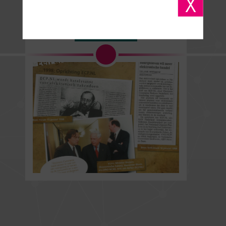
X
InformatieSamenleving...
LEES MEER