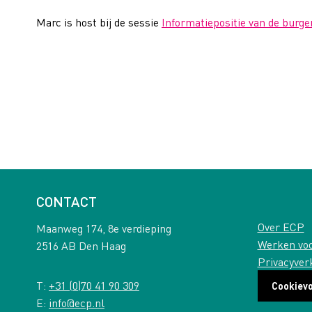
Marc is host bij de sessie
Informatiepositie van de burge
CONTACT
Over ECP
Maanweg 174, 8e verdieping
Werken vo
2516 AB Den Haag
Privacyver
T:
+31 (0)70 41 90 309
Cookiev
E:
info@ecp.nl