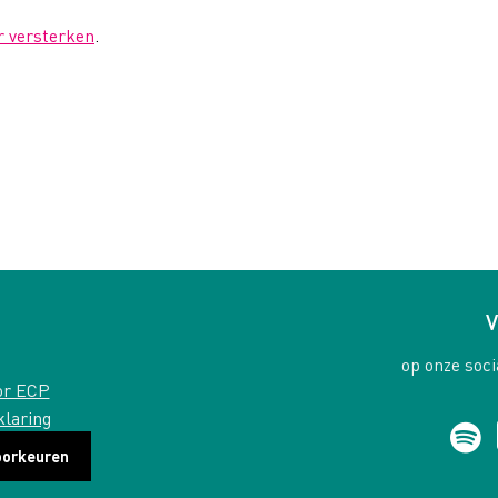
r versterken
.
V
op onze soci
or ECP
klaring
oorkeuren